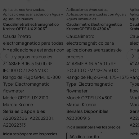
Aplicaciones Avanzadas
,
Aplicaciones Avanzadas
,
Apli
Aplicaciones avanzadas con Agua y
Aplicaciones avanzadas con Agua y
Aplic
Aguas Residuales
Aguas Residuales
Agua
Caudalímetro Electromagnético
Caudalímetro Electromagnético
Caud
Krohne OPTIFLUX 2100 3″
Krohne OPTIFLUX 4300 4″
Kroh
Caudalímetro
Caudalímetro
Cau
electromagnético para todas
electromagnético para
elec
las aplicaciones estándar con
aplicaciones avanzadas de
las 
agua y aguas residuales
proceso
agua
3" ASME B 16.5 150 lb RF
4" ASME B 16.5 150 lb RF
4" A
IFC 100 C / 12-24 V DC
IFC 300 C FM/ 12-24 V DC
IFC 
Rango de Flujo GPM: 10-800
Rango de Flujo GPM: 1,75- 1375
Rang
Type: Electromagnetic
Type: Electromagnetic
Type
flowmeter
flowmeter
flo
Model: OPTIFLUX 2100
Model: OPTIFLUX 4300
Mode
Marca: Krohne
Marca: Krohne
Marc
Seriales Disponibles
Seriales Disponibles
Seri
A22022306, A22022301,
A23000913
A22
A22022313
A22
Inicia sesión para ver los precios
Inicia sesión para ver los precios
Inici
Añadir al carrito