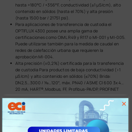
hasta +180°C / +356°F, conductividad (≥1 µS/cm), alto
contenido en sólidos (hasta el 70%) y alta presión
(hasta 1500 bar / 21751 psi).
Para aplicaciones de transferencia de custodia el
OPTIFLUX 4300 posee una amplia gama de
certificaciones como OIML R49 y R117 o MI-001 y MI-005.
Puede utilizarse también para la medida de caudal en
redes de calefacción urbana que requieren la
aprobación MI-004.
Alta precisión (±0,2%) certificada para la transferencia
de custodia Para productos de baja conductividad (>1
μS/cm) y alto contenido en sólidos (≤70%) Brida:
DN2,5…3000 / ⅒…120″, máx. PN40 / ASME Cl 600 3x 4…
20 mA, HART®,Modbus, FF, Profibus-PA/DP, PROFINET
Especificaciones
×
Especificaciones 2