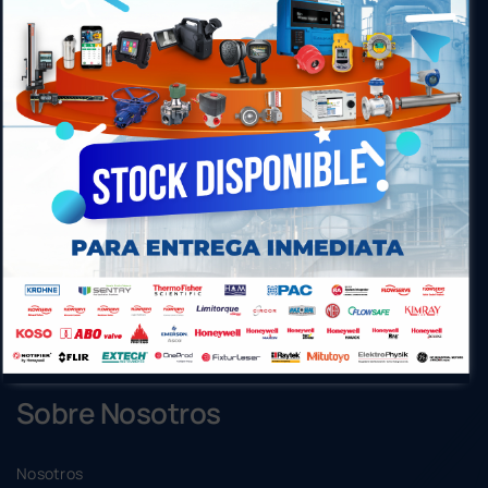
ECI S.A. brinda soluciones integrales de alta
tecnología, ingeniería, ejecución de proyectos,
suministros, servicios y soporte técnico especializado
en instrumentación y automatización industrial.
Acceso Rápido
Laboratorio de Metrología
Sistemas de Detección de Incendio
Sistemas de Combustión
Instrumentación Industrial
Ingeniería de Mantenimiento
Sobre Nosotros
Nosotros