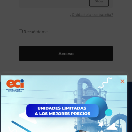
¿Olvidaste la contraseña?
Recuérdame
Acceso
×