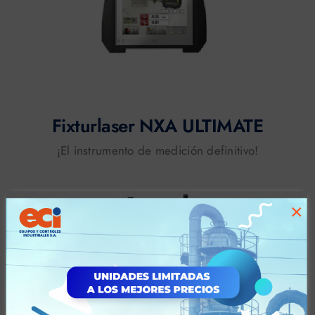
Fixturlaser NXA ULTIMATE
¡El instrumento de medición definitivo!
×