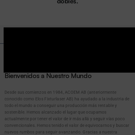
dobles.
Fixturlaser
Bienvenidos a Nuestro Mundo
Desde sus comienzos en 1984, ACOEM AB (anteriormente
conocido como Elos Fixturlaser AB) ha ayudado a la industria de
todo el mundo a conseguir una producción más rentable y
sostenible. Hemos alcanzado el lugar que ocupamos
actualmente por tener el valor de ir más allá y seguir vías poco
convencionales. Hemos tenido el valor de equivocarnos y buscar
nuevos rumbos para seguir avanzando. Gracias a nuestra