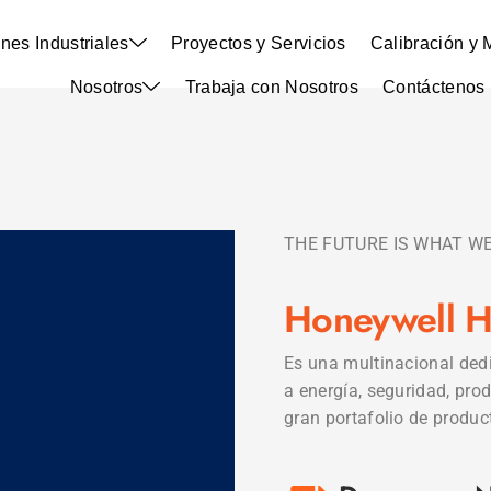
nes Industriales
Proyectos y Servicios
Calibración y 
Nosotros
Trabaja con Nosotros
Contáctenos
THE FUTURE IS WHAT WE
Honeywell 
Es una multinacional dedi
a energía, seguridad, pro
gran portafolio de produc