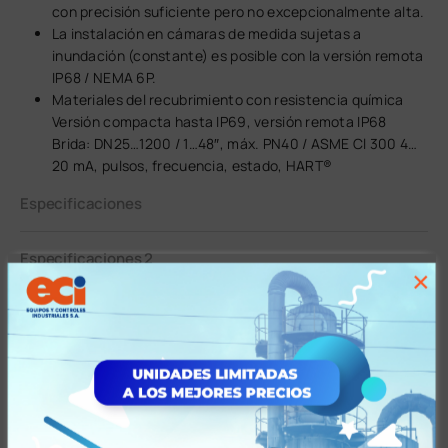
con precisión suficiente pero no excepcionalmente alta.
La instalación en cámaras de medida sujetas a
inundación (constante) es posible con la versión remota
IP68 / NEMA 6P.
Materiales del recubrimiento con resistencia química
Versión compacta hasta IP69, versión remota IP68
Brida: DN25…1200 / 1…48″, máx. PN40 / ASME Cl 300 4…
20 mA, pulsos, frecuencia, estado, HART®
Especificaciones
Especificaciones 2
×
Características
Aplicaciones
Tiempos y Condiciones de Entrega