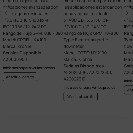
electromagnético para
electromagnético para todas
elec
aplicaciones avanzadas con
las aplicaciones estándar con
apli
agua, aguas residuales
agua y aguas residuales
pro
1" ASME B 16.5 150 lb RF
3" ASME B 16.5 150 lb RF
4" A
IFC 100 W / 12-24 V DC
IFC 100 C / 12-24 V DC
IFC 
0
Rango de Flujo GPM: 0,18 - 880
Rango de Flujo GPM: 10-800
Rang
Model: OPTIFLUX 4100
Type: Electromagnetic
Type
Marca: Krohne
flowmeter
flo
Seriales Disponible
Model: OPTIFLUX 2100
Mode
A20000950
Marca: Krohne
Marc
Seriales Disponibles
Seri
Inicia sesión para ver los precios
A22022306, A22022301,
A23
Añadir al carrito
A22022313
Inici
Inicia sesión para ver los precios
Aña
Añadir al carrito