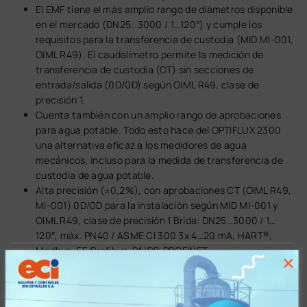
El EMF tiene el más amplio rango de diámetros disponible
en el mercado (DN25…3000 / 1…120″) y cumple los
requisitos para la transferencia de custodia (MID MI-001,
OIML R49). El caudalímetro permite la medición de
transferencia de custodia (CT) sin secciones de
entrada/salida (0D/0D) según OIML R49, clase de
precisión 1.
Cuenta también con un amplio rango de aprobaciones
para agua potable. Todo esto hace del OPTIFLUX 2300
una alternativa eficaz a los medidores de agua
mecánicos, incluso para la medida de transferencia de
custodia de agua potable.
Alta precisión (±0,2%), con aprobaciones CT (OIML R49,
MI-001) 0D/0D para la instalación según MID MI-001 y
OIML R49, clase de precisión 1 Brida: DN25…3000 / 1…
120″, máx. PN40 / ASME Cl 300 3x 4…20 mA, HART®,
Modbus, FF, Profibus-PA/DP, PROFINET
×
Especificaciones