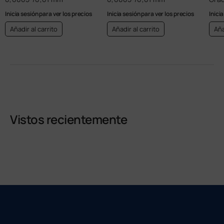
Inicia sesión para ver los precios
Inicia sesión para ver los precios
Inici
Añadir al carrito
Añadir al carrito
Aña
Vistos recientemente