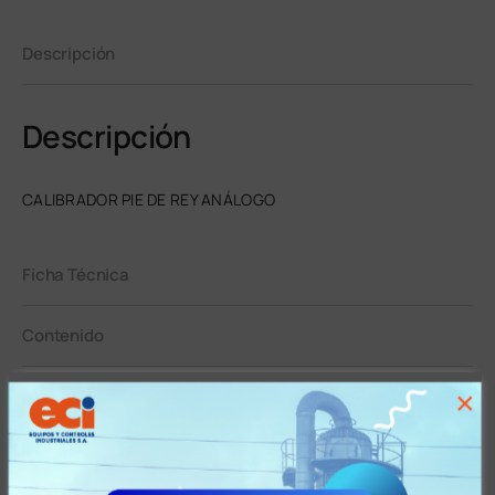
Descripción
Descripción
CALIBRADOR PIE DE REY ANÁLOGO
Ficha Técnica
Contenido
Garantía
×
Tiempos y Condiciones de Entrega