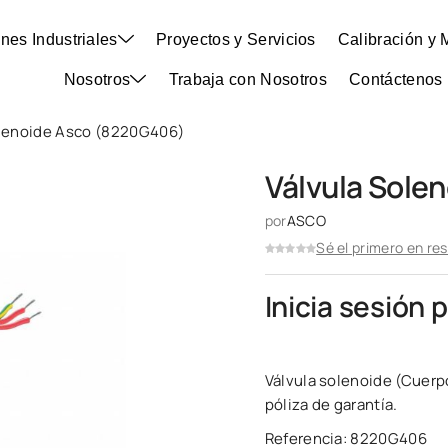
nes Industriales
Proyectos y Servicios
Calibración y 
Nosotros
Trabaja con Nosotros
Contáctenos
olenoide Asco (8220G406)
Válvula Sole
por
ASCO
Sé el primero en re
Inicia sesión 
Válvula solenoide (Cuerp
póliza de garantía.
Referencia: 8220G406