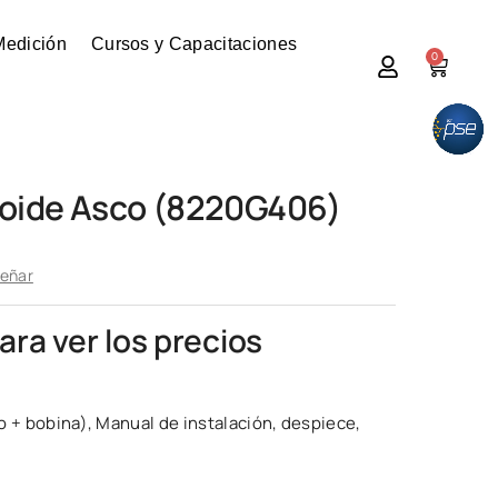
Medición
Cursos y Capacitaciones
0
noide Asco (8220G406)
señar
para ver los precios
o + bobina), Manual de instalación, despiece,