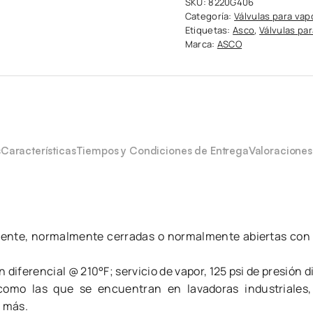
SKU:
8220G406
Categoría:
Válvulas para vap
Etiquetas:
Asco
,
Válvulas pa
Marca:
ASCO
s
Características
Tiempos y Condiciones de Entrega
Valoraciones
liente, normalmente cerradas o normalmente abiertas con 
n diferencial @ 210°F; servicio de vapor, 125 psi de presión 
como las que se encuentran en lavadoras industriales,
s más.