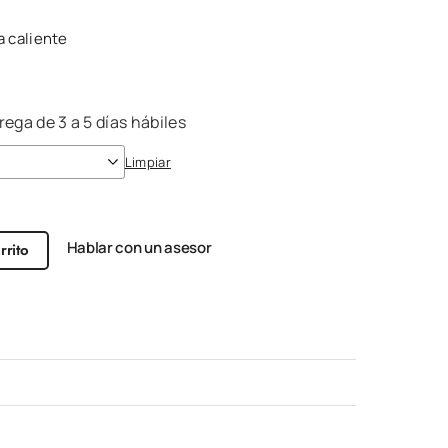
a caliente
ega de 3 a 5 días hábiles
Limpiar
Hablar con un asesor
rrito