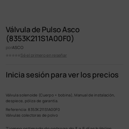
Válvula de Pulso Asco
(8353K211S1A00F0)
por
ASCO
Sé el primero en reseñar
Inicia sesión para ver los precios
Válvula solenoide (Cuerpo + bobina), Manual de instalación,
despiece, póliza de garantía.
Referencia: 8353K211S1A00F0
Válvulas colectoras de polvo
Tiempo estimado de entrega de 3 a 5 días hábiles