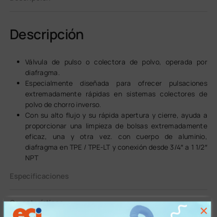
Descripción
Válvula de pulso o colectora de polvo, operada por
diafragma.
Especialmente diseñada para ofrecer pulsaciones
extremadamente rápidas en sistemas colectores de
polvo de chorro inverso.
Con su alto flujo y su rápida apertura y cierre, ayuda a
proporcionar una limpieza de bolsas extremadamente
eficaz, una y otra vez. con cuerpo de aluminio,
diafragma en TPE / TPE-LT y conexión desde 3/4″ a 1 1/2″
NPT
Especificaciones
Características
×