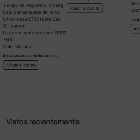
de c
Tiempo de respuesta: 2-3seg,
Añadir al carrito
post
Usar con sensores de llama
ultravioleta C7061 para Gas,
Inici
Oil, carbón,
Aña
Uso con: controles serie SERIE
7800.
Color Morado
Inicia sesión para ver los precios
Añadir al carrito
Vistos recientemente