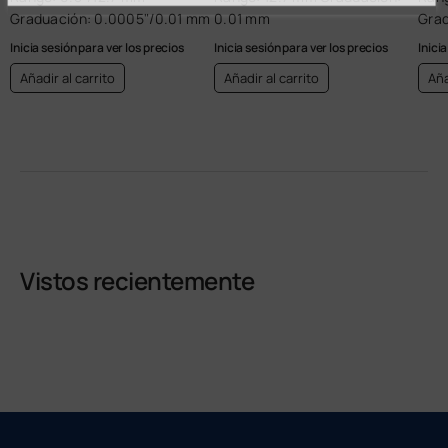
Graduación: 0.0005"/0.01 mm
0.01 mm
Grad
Inicia sesión para ver los precios
Inicia sesión para ver los precios
Inici
Añadir al carrito
Añadir al carrito
Aña
Vistos recientemente