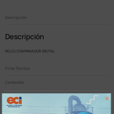
Descripción
Descripción
RELOJ COMPARADOR DIGITAL
Ficha Técnica
Contenido
Garantía
×
Tiempos y Condiciones de Entrega