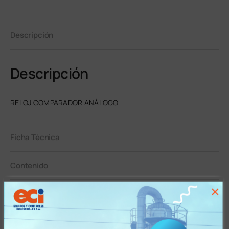
Descripción
Descripción
RELOJ COMPARADOR ANÁLOGO
Ficha Técnica
Contenido
×
Garantía
Tiempos y Condiciones de Entrega