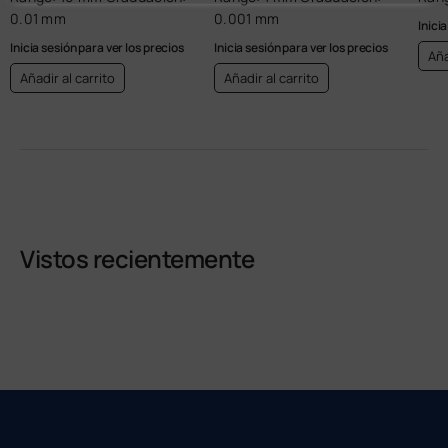
0.01 mm
0.001 mm
Inici
Inicia sesión para ver los precios
Inicia sesión para ver los precios
Aña
Añadir al carrito
Añadir al carrito
Vistos recientemente