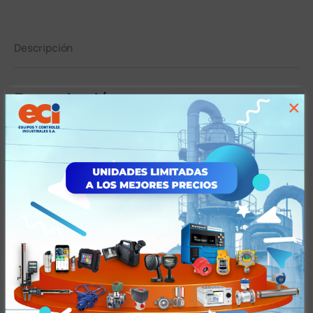
Descripción
Descripción
×
CALIBRADOR DIGITAL SALIDA PC IP67
Ficha Técnica
Contenido
Garantía
Tiempos y Condiciones de Entrega