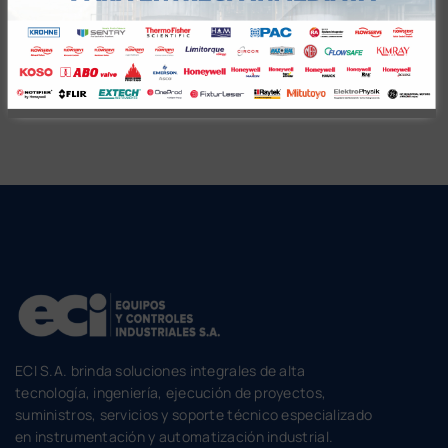
Vistos recientemente
ECI S.A. brinda soluciones integrales de alta
tecnología, ingeniería, ejecución de proyectos,
suministros, servicios y soporte técnico especializado
en instrumentación y automatización industrial.