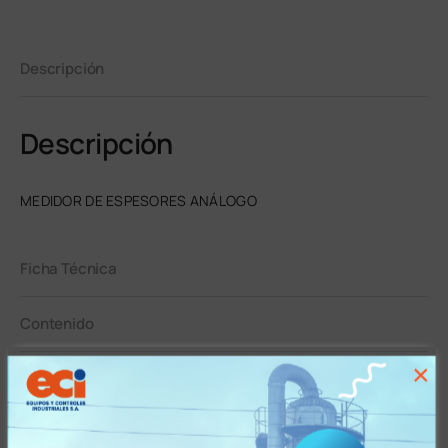
Descripción
Descripción
MEDIDOR DE ESPESORES ANÁLOGO
Ficha Técnica
Contenido
×
Garantía
Tiempos y Condiciones de Entrega