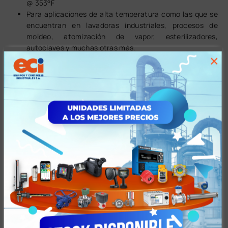
@ 353°F
Para aplicaciones de alta temperatura como las que se
encuentran en lavadoras industriales, procesos de
moldeo, atomización de vapor, esterilizadores,
autoclaves y muchas otras más.
×
La serie 8263 se compone de válvulas miniatura de
acción directa.
Información adicional
Especificaciones
Características
Tiempos y Condiciones de Entrega