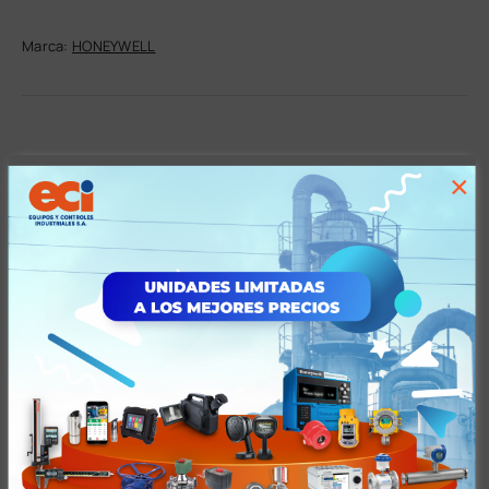
Marca:
HONEYWELL
×
Descripción
Descripción
BURNER CONTROL UNIT
7800 SERIES
FLAME SWITCH
2X SPDT RELAYS
120 VAC