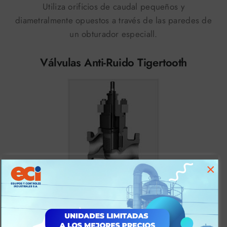
Utiliza orificios de caudal pequeños y
diametralmente opuestos a través de las paredes de
un obturador especiall.
Válvulas Anti-Ruido Tigertooth
×
TigerTooth
El diseño de estos internos de este modelo de